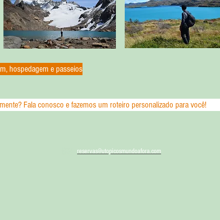
em, hospedagem e passeios
mente? Fala conosco e fazemos um roteiro personalizado para você!
reservas@utopicosmundoafora.com