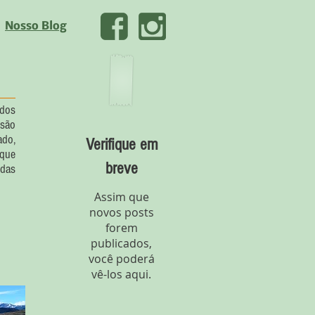
Nosso Blog
 dos
nsão
ado,
Verifique em
 que
breve
 das
Assim que
novos posts
forem
publicados,
você poderá
vê-los aqui.