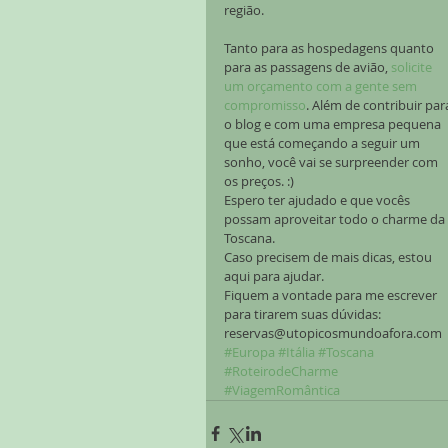
região.
Tanto para as hospedagens quanto 
para as passagens de avião, 
solicite 
um orçamento com a gente sem 
compromisso
. Além de contribuir par
o blog e com uma empresa pequena 
que está começando a seguir um 
sonho, você vai se surpreender com 
os preços. :)
Espero ter ajudado e que vocês 
possam aproveitar todo o charme da 
Toscana.
Caso precisem de mais dicas, estou 
aqui para ajudar.
Fiquem a vontade para me escrever 
para tirarem suas dúvidas: 
reservas@utopicosmundoafora.com 
#Europa
#Itália
#Toscana
#RoteirodeCharme
#ViagemRomântica