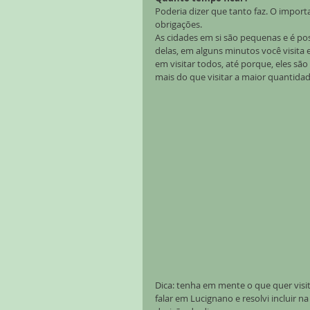
Poderia dizer que tanto faz. O import
obrigações. 
As cidades em si são pequenas e é po
delas, em alguns minutos você visita e
em visitar todos, até porque, eles sã
mais do que visitar a maior quantidad
Dica: tenha em mente o que quer vis
falar em Lucignano e resolvi incluir na