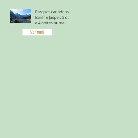
Parques canadenses
Banff e Jasper: 5 dias
e 4 noites numa
região que
Ver mais
podemos chamar
de paraíso na Te