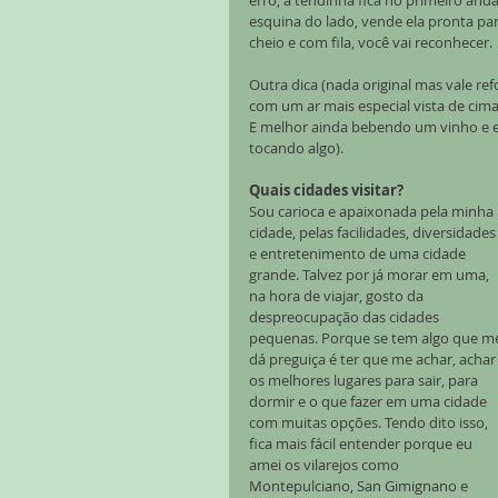
erro, a tendinha fica no primeiro and
esquina do lado, vende ela pronta pa
cheio e com fila, você vai reconhecer.
Outra dica (nada original mas vale refo
com um ar mais especial vista de cima
E melhor ainda bebendo um vinho e e
tocando algo).
Quais cidades visitar?
Sou carioca e apaixonada pela minha 
cidade, pelas facilidades, diversidades
e entretenimento de uma cidade 
grande. Talvez por já morar em uma, 
na hora de viajar, gosto da 
despreocupação das cidades 
pequenas. Porque se tem algo que m
dá preguiça é ter que me achar, achar
os melhores lugares para sair, para 
dormir e o que fazer em uma cidade 
com muitas opções. Tendo dito isso, 
fica mais fácil entender porque eu 
amei os vilarejos como 
Montepulciano, San Gimignano e 