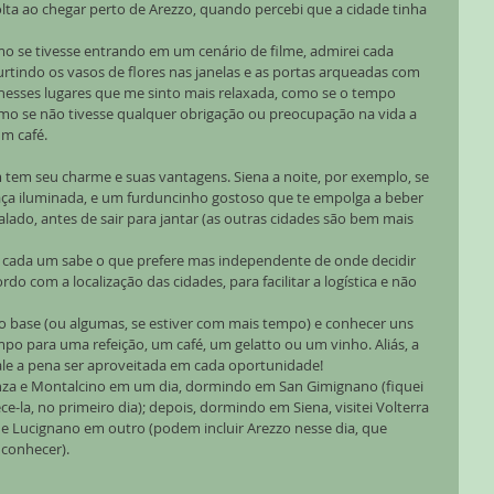
lta ao chegar perto de Arezzo, quando percebi que a cidade tinha 
 se tivesse entrando em um cenário de filme, admirei cada 
rtindo os vasos de flores nas janelas e as portas arqueadas com 
 nesses lugares que me sinto mais relaxada, como se o tempo 
omo se não tivesse qualquer obrigação ou preocupação na vida a 
m café.  
tem seu charme e suas vantagens. Siena a noite, por exemplo, se 
ça iluminada, e um furduncinho gostoso que te empolga a beber 
ado, antes de sair para jantar (as outras cidades são bem mais 
 e cada um sabe o que prefere mas independente de onde decidir 
rdo com a localização das cidades, para facilitar a logística e não 
o base (ou algumas, se estiver com mais tempo) e conhecer uns 
mpo para uma refeição, um café, um gelatto ou um vinho. Aliás, a 
ale a pena ser aproveitada em cada oportunidade!
enza e Montalcino em um dia, dormindo em San Gimignano (fiquei 
ce-la, no primeiro dia); depois, dormindo em Siena, visitei Volterra 
e Lucignano em outro (podem incluir Arezzo nesse dia, que 
 conhecer).