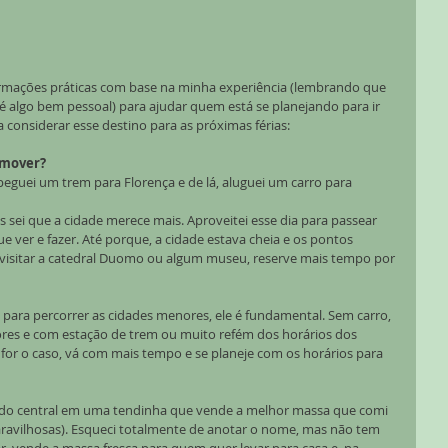
mações práticas com base na minha experiência (lembrando que 
é algo bem pessoal) para ajudar quem está se planejando para ir 
 considerar esse destino para as próximas férias:
omover?
guei um trem para Florença e de lá, aluguei um carro para 
sei que a cidade merece mais. Aproveitei esse dia para passear 
e ver e fazer. Até porque, a cidade estava cheia e os pontos 
e visitar a catedral Duomo ou algum museu, reserve mais tempo por 
 para percorrer as cidades menores, ele é fundamental. Sem carro, 
iores e com estação de trem ou muito refém dos horários dos 
for o caso, vá com mais tempo e se planeje com os horários para 
do central em uma tendinha que vende a melhor massa que comi 
maravilhosas). Esqueci totalmente de anotar o nome, mas não tem 