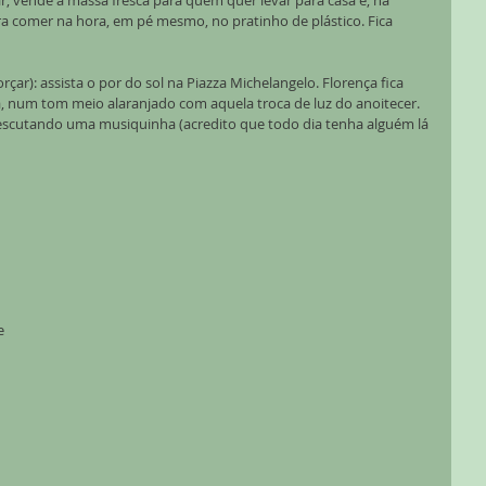
ar, vende a massa fresca para quem quer levar para casa e, na 
ra comer na hora, em pé mesmo, no pratinho de plástico. Fica 
rçar): assista o por do sol na Piazza Michelangelo. Florença fica 
, num tom meio alaranjado com aquela troca de luz do anoitecer.  
scutando uma musiquinha (acredito que todo dia tenha alguém lá 
 
e 
 