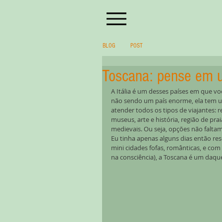
BLOG
POST
Toscana: pense em 
A Itália é um desses países em que vo
não sendo um país enorme, ela tem um
atender todos os tipos de viajantes: 
museus, arte e história, região de pr
medievais. Ou seja, opções não faltam
Eu tinha apenas alguns dias então reso
mini cidades fofas, românticas, e co
na consciência), a Toscana é um daq