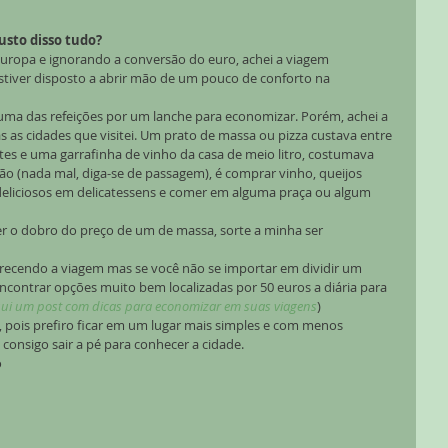
usto disso tudo?
ropa e ignorando a conversão do euro, achei a viagem 
tiver disposto a abrir mão de um pouco de conforto na 
uma das refeições por um lanche para economizar. Porém, achei a 
 as cidades que visitei. Um prato de massa ou pizza custava entre 
tes e uma garrafinha de vinho da casa de meio litro, costumava 
ão (nada mal, diga-se de passagem), é comprar vinho, queijos 
 deliciosos em delicatessens e comer em alguma praça ou algum 
r o dobro do preço de um de massa, sorte a minha ser 
ecendo a viagem mas se você não se importar em dividir um 
contrar opções muito bem localizadas por 50 euros a diária para 
qui um post com dicas para economizar em suas viagens
)
, pois prefiro ficar em um lugar mais simples e com menos 
onsigo sair a pé para conhecer a cidade. 
 