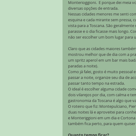
Monterioggioni.  E porque dei meia vo
diversas opções de entrada.
Nessas cidades menores me senti como
esquina e cada mirante sem pressa, cu
vista para a Toscana. São geralmente
parasse e o dia ficasse mais longo. C
não ser escolher um bom lugar para u
Claro que as cidades maiores também 
mostrou melhor que de dia com a pra
um spritz aperol em um bar mais badal
paradas a noite).
Como já falei, gosto é muito pessoal
passar a noite, organize seu dia de aco
passar tanto tempo na estrada.
O ideal é escolher alguma cidade com
dois vilarejos por dia, com calma e te
gastronomia da Toscana é algo que v
O roteiro que fiz: Montepulciano, Pi
duas noites lá e aproveitei para conhe
e Monteriggioni em um dia e Cortona 
também fica perto, para quem quiser
Quanto tempo ficar?