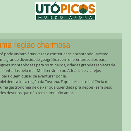
uma região charmosa
cê pode visitar várias vezes e continuar se encantando. Mesmo 
a grande diversidade geográfica com diferentes estilos para 
regiões montanhosas para os trilheiros, cidades grandes repletas de 
aia banhadas pelo mar Mediterrâneo ou Adriático e vilarejos 
 para quem quiser se aventurar por lá. 
lvi dedica-los a região da Toscana. E que bela escolha! Cheia de 
m uma gastronomia de deixar qualquer dieta pra depois (sem peso 
ueles destinos que não tem como não amar.