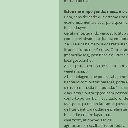
decisão do dia.
Estou me empolgando, mas... e o c
Bom, considerando que estamos na Eu
economicamente viável, para quem es
hospedagem.
Geralmente, quando viajo, substituo 
comida relativamente barata em todas
7 e 10 euros na maioria dos restauran
ficar em torno dos 6 euros. Outra opç
(maravilhosos), pastinhas e quitutes
local gostosinho.
Ah, os pratos com carne costumam se
vegetariana. :)
A hospedagem que pode acabar encar
banheiro com outras pessoas, pode en
o casal, em média temporada. (
Leia a
Aliás, essa é outra opção bem pessoal
conforto porém bem localizado, onde c
Mas para quem não faz tanta questão
de ficar dentro da cidade e prefere se 
hospedar em um lugar mais 
charmoso, as opções são os 
agriturismos, espalhados por toda a 